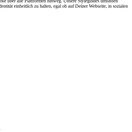
rke über alle Plattformen hinweg. Unsere Styleguides umfassen
tität einheitlich zu halten, egal ob auf Deiner Webseite, in sozialen
.