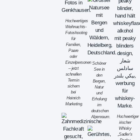
Hochwertiges
Weihnachts-
Fotoshooting
für
Familien,
Paare
oder
Einzelpersonen
Schöner
– jetzt
See in
schnellen
den
Termin
Bergen,
sichern
Natur
bei
und
Heinrich
Erholung
Marketing.
im
deutschen
Hochwertiger
Alpenraum.
irischer
Whisky
„Sadler’s