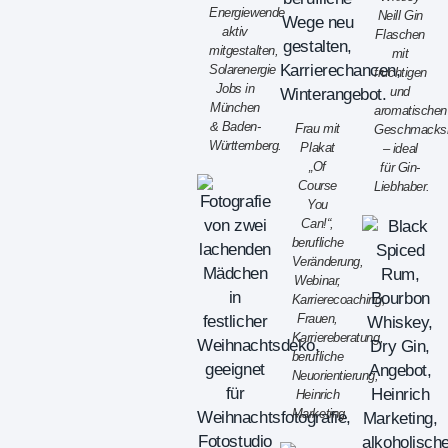
Energiewende
Neill Gin
aktiv
Flaschen
mitgestalten,
mit
Solarenergie
fruchtigen
Jobs in
und
München
aromatischen
& Baden-
Frau mit
Geschmacksr
Württemberg.
Plakat
– ideal
„Of
für Gin-
Course
Liebhaber.
You
Can!“,
berufliche
Veränderung,
Webinar,
Karrierecoaching,
Frauen,
Karriereberatung,
berufliche
Neuorientierung,
Heinrich
Marketing.