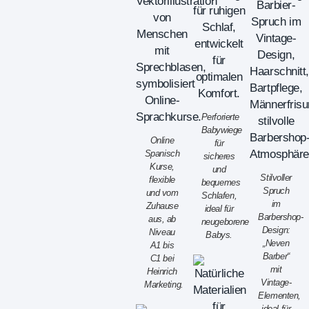
Perforierte
Babywiege
Online
für
Spanisch
sicheres
Kurse,
und
Stilvoller
flexible
bequemes
Spruch
und vom
Schlafen,
im
Zuhause
ideal für
Barbershop-
aus, ab
neugeborene
Design:
Niveau
Babys.
„Neven
A1 bis
Barber“
C1 bei
mit
Heinrich
Vintage-
Marketing.
Elementen,
ideal für