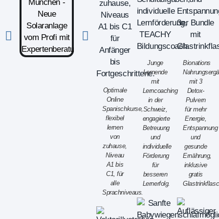
Junge
Bionations
Lernende
Nahrungserg
mit
mit 3
Optimale
Lerncoaching
Detox-
Online
in der
Pulvern
Spanischkurse,
Schweiz,
für mehr
flexibel
engagierte
Energie,
lernen
Betreuung
Entspannung
von
und
und
zuhause,
individuelle
gesunde
Niveau
Förderung
Ernährung,
A1 bis
für
inklusive
C1, für
besseren
gratis
alle
Lernerfolg.
Glastrinkflas
Sprachniveaus.