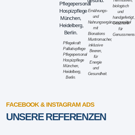
Tiermotiven,
biologisch
Ernährungs-
und
und
handgefertigt,
Nahrungsergänzungsmittel
Geschenk
mit
für
Bionations
Genussmens
Muntromacher,
Pflegekraft
inklusive
Palliativpflege
Beeren,
Pflegepersonal
für
Hospizpflege
Energie
München,
und
Heidelberg,
Gesundheit.
Berlin.
FACEBOOK & INSTAGRAM ADS
UNSERE REFERENZEN