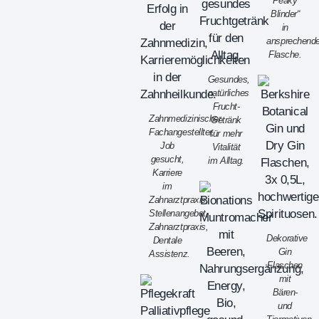
Peaky
Blinder“
in
ansprechende
Flasche.
Gesundes,
natürliches
Frucht-
Zahnmedizinischer
Getränk
Fachangestellter,
für mehr
Job
Vitalität
gesucht,
im Alltag.
Karriere
im
Zahnarztpraxis,
Stellenangebot,
Zahnarztpraxis,
Dekorative
Dentale
Gin
Assistenz.
Flaschen
mit
Bären-
und