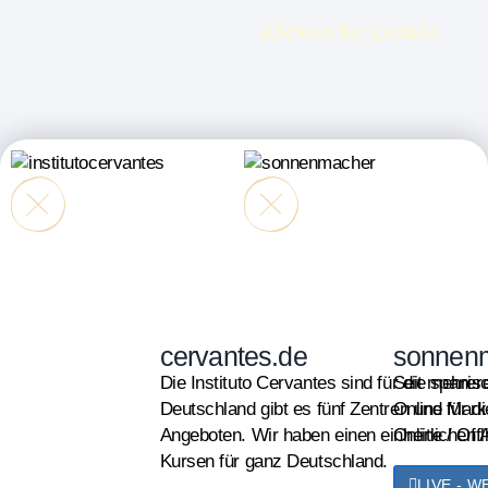
Klicken für Details
cervantes.de
sonnen
Die Instituto Cervantes sind für die spanis
Seit mehrer
Deutschland gibt es fünf Zentren und für d
Online Marke
Angeboten. Wir haben einen einheitlichen A
Online / Of
Kursen für ganz Deutschland.
LIVE - W