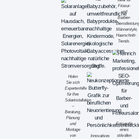
Friseur-
und
Barbier-
Dienstleistun
Männerstyle,
Haarschnitt-
Trends.
Holen
Sie sich
Expertenhilfe
für Ihre
Solarinstallation
–
Beratung,
Planung
und
Fotografie
Montage
eines
von
stilvollen
Innovatives