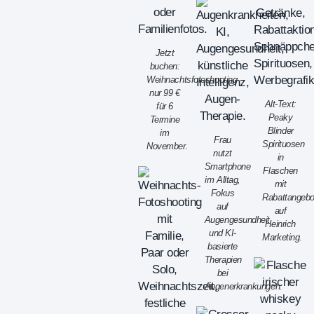
Jetzt
buchen:
Weihnachtsfotoshooting
nur 99 €
Alt-Text:
für 6
Peaky
Termine
Blinder
im
Frau
Spirituosen
November.
nutzt
in
Smartphone
Flaschen
im Alltag,
mit
Fokus
Rabattangebo
auf
auf
Augengesundheit
Heinrich
und KI-
Marketing.
basierte
Therapien
bei
Augenerkrankungen.