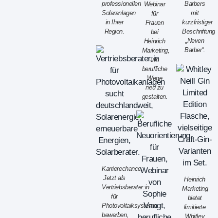
professionellen
Barbers
Webinar
Solaranlagen
mit
für
in Ihrer
kurzfristiger
Frauen
Region.
Beschriftung
bei
„Neven
Heinrich
Barber“.
Marketing,
um
berufliche
Wege
neu zu
gestalten.
Karrierechance:
Jetzt als
Heinrich
Vertriebsberater:in
Marketing
für
bietet
Photovoltaiksysteme
limitierte
bewerben,
Whitley